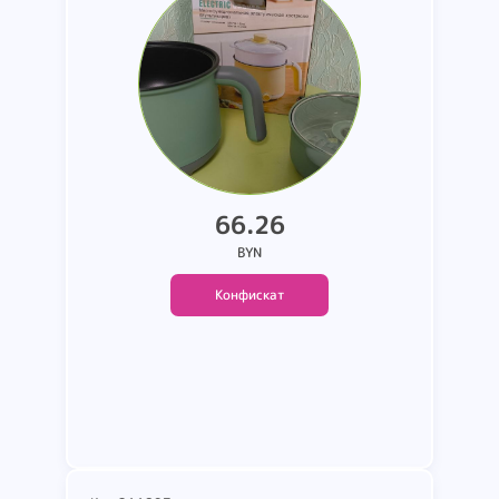
объем 1.8л. размер 18 см.
мощность 600W. страна
производства Китай.для
реализации в качестве
запасных частей и
комплектующих. в том числе в
66.26
неразобранно...
BYN
Конфискат
Подробнее