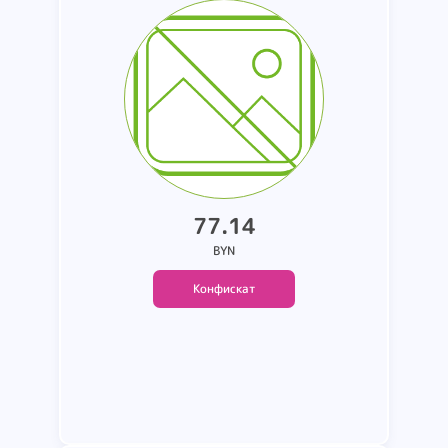
т.м. J-CLAIR. страна
производства Италия. состав:
49% вискоза. 28% полиамид.
23% нейлон (коробка 411)
77.14
BYN
Конфискат
Подробнее