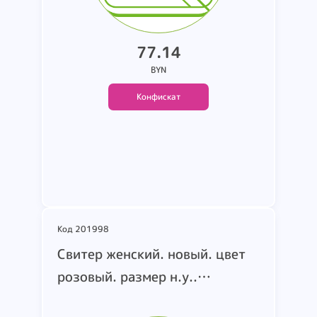
77.14
BYN
Конфискат
Подробнее
Код 201998
Cвитер женский. новый. цвет
розовый. размер н.у..
маркировка MSS83281390.