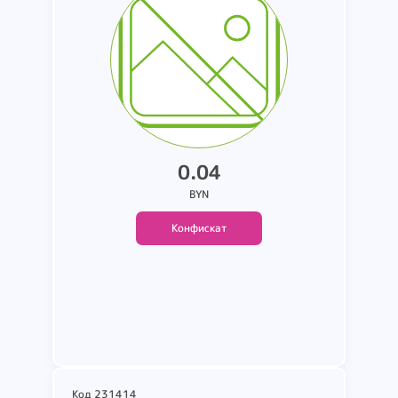
происхождения и торговой
марке отсутствует. Упаковано
в восемнадцать мешков белого
цвета (повреждены.
загрязнены).
0.04
BYN
Конфискат
Подробнее
Код 231414