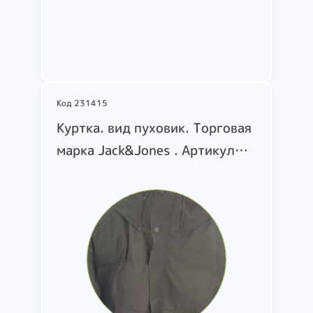
Подробнее
Код 231415
Куртка. вид пуховик. Торговая
марка Jack&Jones . Артикул
12259457.внешний материал:
100 полиэстер Подкладка:
100 полиэстер Утеплитель:
100 полиэстер. вид пуховик
.страна производства
Мьянма(Бирма).размер
M.L.XL.XXL