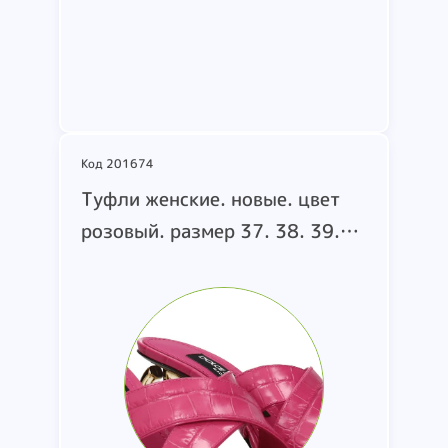
Подробнее
Код 201674
Туфли женские. новые. цвет
розовый. размер 37. 38. 39.
маркировка
CR1377AH4818Z421. т.м.
DOLCE&GABBANA. страна
производства Италия. состав:
кожа (коробка 360)