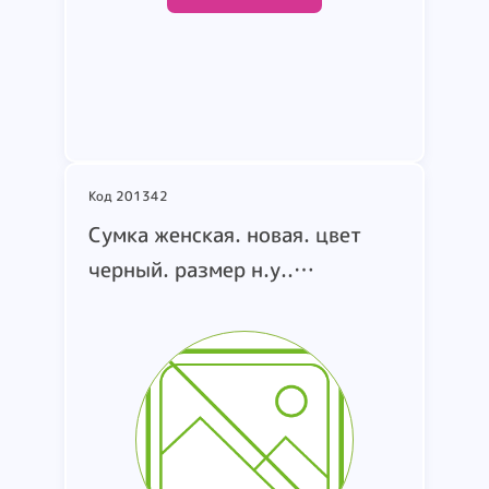
Подробнее
Код 201342
Cумка женская. новая. цвет
черный. размер н.у..
маркировка love click exagon
mini A0F1. т.м. PINKO. страна
производства н.у.. состав: н.у.
(коробка 305)