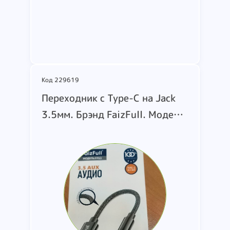
Подробнее
Код 229619
Переходник с Type-C на Jack
3.5мм. Брэнд FaizFull. Модель
FP-53. В комлекте идет только
переходник. Цвет корпуса
черный. Дата производства
отсутствует. Страна
производства китай. Вес 0.800
кг. Реализация имущества на
запасные части в