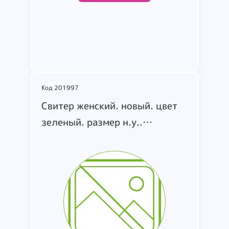
Подробнее
Код 201997
Cвитер женский. новый. цвет
зеленый. размер н.у..
маркировка MSS83281390.
т.м. J-CLAIR. страна
производства Италия. состав:
49% вискоза. 28% полиамид.
23% нейлон (коробка 411)