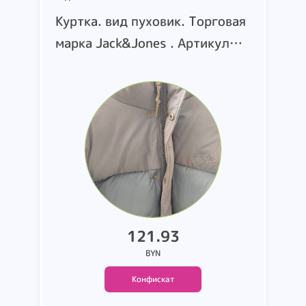
Куртка. вид пуховик. Торговая
марка Jack&Jones . Артикул
12256974. внешний материал:
100 полиэстер Подкладка:
100 переработанный
полиэстер Наполнитель: 100
переработанный полиэстер.
вид пуховик. страна
производства
Мьянма(Бирма).размер
121.93
S.M.L.XL.XXL.M.
BYN
Конфискат