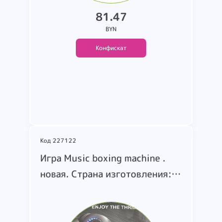
24FE4107SILKY.
81.47
24FE4147SATIN.
BYN
24FE4139SATIN.
Конфискат
24FE4106SILKY. страна пр-ва
Италия. частично уп
Подробнее
Код 227122
Игра Music boxing machine .
новая. Страна изготовления:
Китай