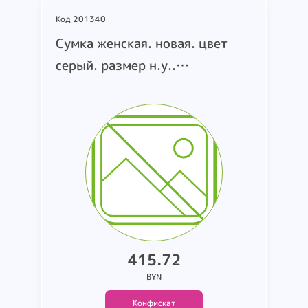
Код 201340
Cумка женская. новая. цвет
серый. размер н.у..
маркировка love click mini
sheep A0GK. т.м. PINKO. страна
производства н.у.. состав: н.у.
(коробка 305)
415.72
BYN
Конфискат