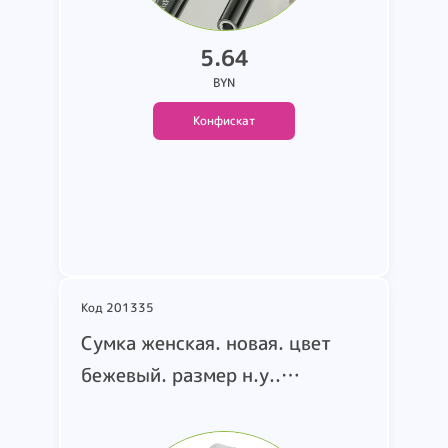
неразобранном виде
5.64
BYN
Конфискат
Подробнее
Код 201335
Сумка женская. новая. цвет
бежевый. размер н.у..
маркировка O WWL(377W)
369664. т.м. Gucci. страна