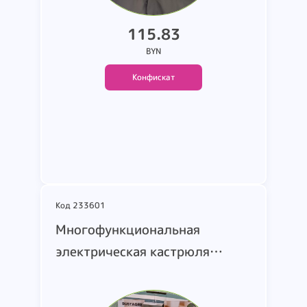
115.83
BYN
Конфискат
Подробнее
Код 233601
Многофункциональная
электрическая кастрюля
(мультиварка-пароварка) т.м.
Rustaqee. зеленого цвета.