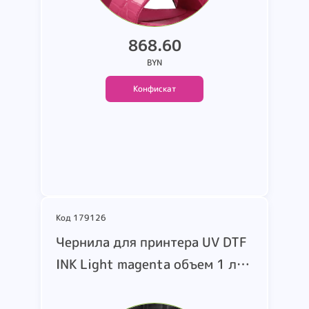
868.60
BYN
Конфискат
Подробнее
Код 179126
Чернила для принтера UV DTF
INK Light magenta объем 1 л..
артикул 2403290007LM-D24.
изготовитель TAOTECH