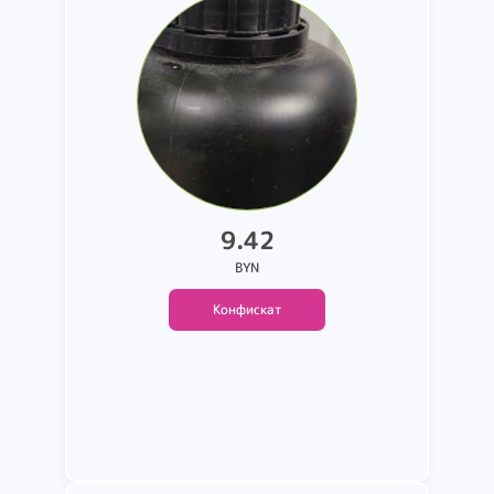
DIGITAL TECHNOLOGY CO..
LTD.. состав неизвестен.
страна производства
неизвестна. срок годности
неизвестен
9.42
BYN
Конфискат
Подробнее