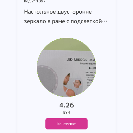
Код 211897
Настольное двусторонне
зеркало в раме с подсветкой
Led mirror light XJ-988.
материал: пластик. цвет:
белый. В комплекте кабель
USB. Имеется отсек на 4
батареи АА. Страна
производства: Китай.
4.26
BYN
Конфискат