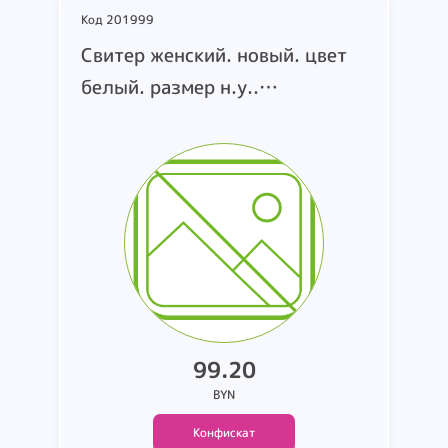
Код 201999
Cвитер женский. новый. цвет
белый. размер н.у..
маркировка MSS83281390.
т.м. J-CLAIR. страна
производства Италия. состав:
49% вискоза. 28% полиамид.
23% нейлон (коробка 411)
99.20
BYN
Конфискат