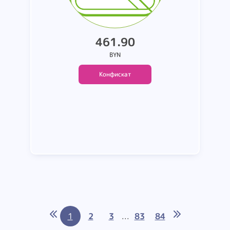
461.90
BYN
Конфискат
Подробнее
1
2
3
...
83
84