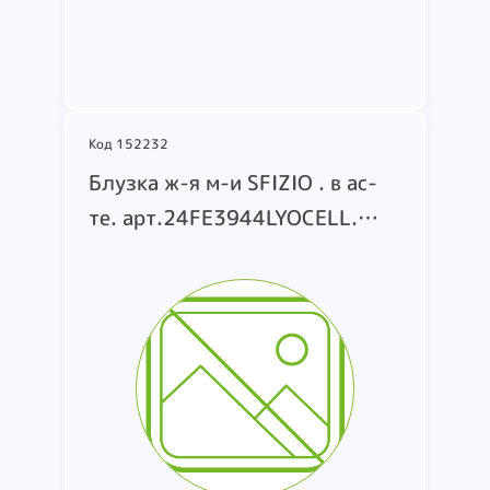
Подробнее
Код 152232
Блузка ж-я м-и SFIZIO . в ас-
те. арт.24FE3944LYOCELL.
24FE4128POPLIN.
24FE4089RAMIE.
24FE4158AJOUR.
24FE4083RAMIE.
24FE4995SILKY.
24FE4109POPLIN.
24FE4108SILKY.