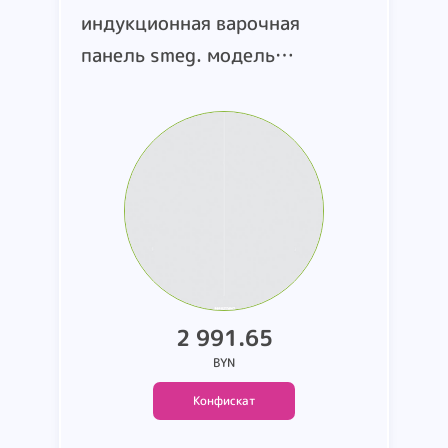
индукционная варочная
панель smeg. модель
SI2M7643DW. 220-
240V/400V2N. 50/60 Hz.
страна производства
Германия. в комплекте с
инструкцией на иностранном
языке
2 991.65
BYN
Конфискат