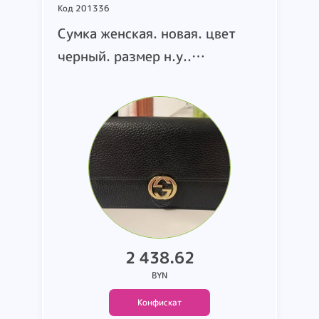
Код 201336
Сумка женская. новая. цвет
черный. размер н.у..
маркировка O WWL(377W)
369664. т.м. Gucci. страна
производства н.у.. состав:
кожа (коробка 304)
2 438.62
BYN
Конфискат