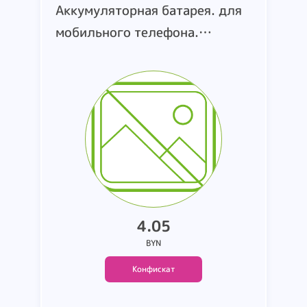
Аккумуляторная батарея. для
мобильного телефона.
торговая марка Apple. модель
Iphone 12 Promax.
3687мАh/14.13Wh. 3.83 V.
страна производства Китай. в
заводской упаковке. одна
упаковка вскрыта. вес 2 кг.
4.05
BYN
Конфискат