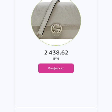
производства н.у.. состав:
кожа (коробка 304)
2 438.62
BYN
Конфискат
Подробнее