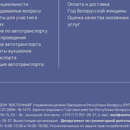
нциальности
Оплата и доставка
адаваемые вопросы
Год белорусской женщины
ты для участия в
Оценка качества оказанных
ах
услуг
ие по автотранспорту
 проведения
ов автотранспорта
аты аукционов
нспорта
ция автотранспорта
 ДОМ "ВОСТОЧНЫЙ" Управления делами Президента Республики Беларусь (РУ
7.2004г. № 1475. Зарегистрирован в Торговом реестре Республики Беларусь 
-16:15, Сб. - Вс.: выходной. Контакты: +375 (17) 357-29-37, e-mail:
mail@vosto
7-29-37. Вышестоящая организация -
Департамент по гуманитарной деятель
.-Пт. 9:00-13:00 и 14:00-18:00). Уполномоченные по защите прав потребителе