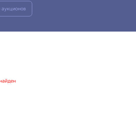
 аукционов
 найден