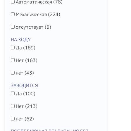
Автоматическая (
78
)
Механическая (
224
)
отсутствует (
5
)
НА ХОДУ
Да (
169
)
Нет (
163
)
нет (
43
)
ЗАВОДИТСЯ
Да (
100
)
Нет (
213
)
нет (
62
)