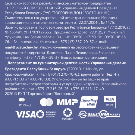
Сервисно-торговое республиканское унитарное предприятие
"ТОРГОВЫЙ ДОМ "ВОСТОЧНЫЙ" Управления делами Президента
Республики Беларусь (РУП "ТОРГОВЫЙ ДОМ "ВОСТОЧНЫЙ").
Свидетельство о государственной регистрации выдано Минским
городским исполнительным комитетом от 22.07.2004г. № 1475.
Зарегистрирован в Торговом реестре Республики Беларусь 17.10.2016 г.
№ 355491. УНП 101127633. Юридический адрес: 220125, г. Минск, ул.
Уручская, 14а. Время работы: Пн. - Чт.: 08:30 - 17:30, Пт.: 08:30-16:15,
Сб. - Вс.: выходной. Контакты: +375 (17) 357-29-37, e-mail:
mail@vostochny.by
. Уполномоченный на рассмотрение обращений
покупателей: директор Дашкевич Павел Леонидович, Запись по
телефону: +375 (17) 357-29-37. Вышестоящая организация
-
Департамент по гуманитарной деятельности Управления делами
Президента Республики Беларусь
(220010, г. Минск, ул.
Красноармейская, 7. Тел. 8 (017) 270-70-63, время работы Пнд.-Пт.
9:00-13:00 и 14:00-18:00). Уполномоченные по защите прав
потребителей: отдел торговли и услуг администрации Первомайского
района г. Минска +375 17 215-26-26, +375 17 215-17-40
2026 © РУП “Торговый дом ”Восточный”