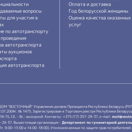
нциальности
Оплата и доставка
адаваемые вопросы
Год белорусской женщины
ты для участия в
Оценка качества оказанных
ах
услуг
ие по автотранспорту
 проведения
ов автотранспорта
аты аукционов
нспорта
ция автотранспорта
 ДОМ "ВОСТОЧНЫЙ" Управления делами Президента Республики Беларусь (РУ
7.2004г. № 1475. Зарегистрирован в Торговом реестре Республики Беларусь 
-16:15, Сб. - Вс.: выходной. Контакты: +375 (17) 357-29-37, e-mail:
mail@vosto
7-29-37. Вышестоящая организация -
Департамент по гуманитарной деятель
.-Пт. 9:00-13:00 и 14:00-18:00). Уполномоченные по защите прав потребителе