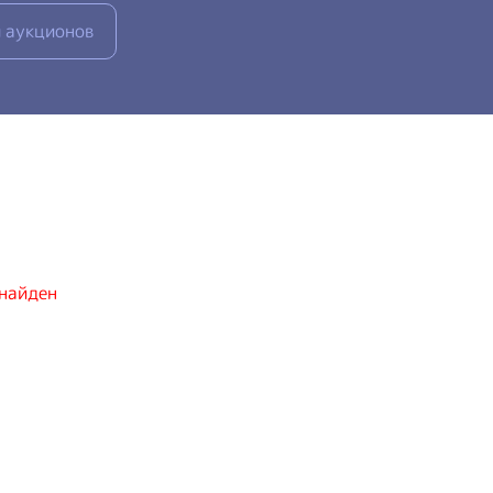
 аукционов
 найден