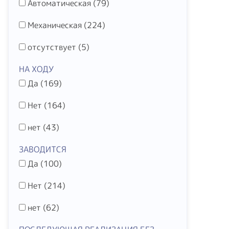
Автоматическая (
79
)
Механическая (
224
)
отсутствует (
5
)
НА ХОДУ
Да (
169
)
Нет (
164
)
нет (
43
)
ЗАВОДИТСЯ
Да (
100
)
Нет (
214
)
нет (
62
)