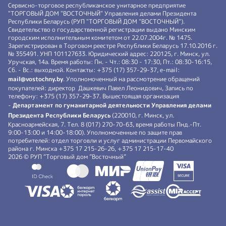
Сервисно-торговое республиканское унитарное предприятие
"ТОРГОВЫЙ ДОМ "ВОСТОЧНЫЙ" Управления делами Президента
Республики Беларусь (РУП "ТОРГОВЫЙ ДОМ "ВОСТОЧНЫЙ").
Свидетельство о государственной регистрации выдано Минским
городским исполнительным комитетом от 22.07.2004г. № 1475.
Зарегистрирован в Торговом реестре Республики Беларусь 17.10.2016 г.
№ 355491. УНП 101127633. Юридический адрес: 220125, г. Минск, ул.
Уручская, 14а. Время работы: Пн. - Чт.: 08:30 - 17:30, Пт.: 08:30-16:15,
Сб. - Вс.: выходной. Контакты: +375 (17) 357-29-37, e-mail:
mail@vostochny.by
. Уполномоченный на рассмотрение обращений
покупателей: директор Дашкевич Павел Леонидович, Запись по
телефону: +375 (17) 357-29-37. Вышестоящая организация
-
Департамент по гуманитарной деятельности Управления делами
Президента Республики Беларусь
(220010, г. Минск, ул.
Красноармейская, 7. Тел. 8 (017) 270-70-63, время работы Пнд.-Пт.
9:00-13:00 и 14:00-18:00). Уполномоченные по защите прав
потребителей: отдел торговли и услуг администрации Первомайского
района г. Минска +375 17 215-26-26, +375 17 215-17-40
2026 © РУП “Торговый дом ”Восточный”