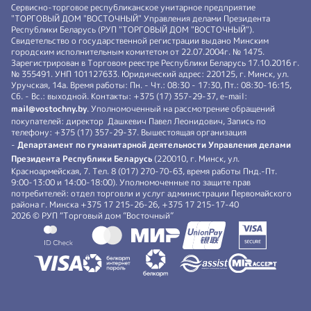
Сервисно-торговое республиканское унитарное предприятие
"ТОРГОВЫЙ ДОМ "ВОСТОЧНЫЙ" Управления делами Президента
Республики Беларусь (РУП "ТОРГОВЫЙ ДОМ "ВОСТОЧНЫЙ").
Свидетельство о государственной регистрации выдано Минским
городским исполнительным комитетом от 22.07.2004г. № 1475.
Зарегистрирован в Торговом реестре Республики Беларусь 17.10.2016 г.
№ 355491. УНП 101127633. Юридический адрес: 220125, г. Минск, ул.
Уручская, 14а. Время работы: Пн. - Чт.: 08:30 - 17:30, Пт.: 08:30-16:15,
Сб. - Вс.: выходной. Контакты: +375 (17) 357-29-37, e-mail:
mail@vostochny.by
. Уполномоченный на рассмотрение обращений
покупателей: директор Дашкевич Павел Леонидович, Запись по
телефону: +375 (17) 357-29-37. Вышестоящая организация
-
Департамент по гуманитарной деятельности Управления делами
Президента Республики Беларусь
(220010, г. Минск, ул.
Красноармейская, 7. Тел. 8 (017) 270-70-63, время работы Пнд.-Пт.
9:00-13:00 и 14:00-18:00). Уполномоченные по защите прав
потребителей: отдел торговли и услуг администрации Первомайского
района г. Минска +375 17 215-26-26, +375 17 215-17-40
2026 © РУП “Торговый дом ”Восточный”