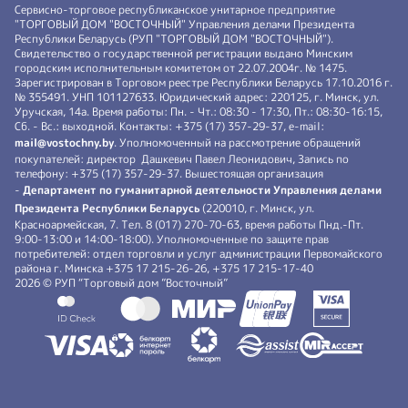
Сервисно-торговое республиканское унитарное предприятие
"ТОРГОВЫЙ ДОМ "ВОСТОЧНЫЙ" Управления делами Президента
Республики Беларусь (РУП "ТОРГОВЫЙ ДОМ "ВОСТОЧНЫЙ").
Свидетельство о государственной регистрации выдано Минским
городским исполнительным комитетом от 22.07.2004г. № 1475.
Зарегистрирован в Торговом реестре Республики Беларусь 17.10.2016 г.
№ 355491. УНП 101127633. Юридический адрес: 220125, г. Минск, ул.
Уручская, 14а. Время работы: Пн. - Чт.: 08:30 - 17:30, Пт.: 08:30-16:15,
Сб. - Вс.: выходной. Контакты: +375 (17) 357-29-37, e-mail:
mail@vostochny.by
. Уполномоченный на рассмотрение обращений
покупателей: директор Дашкевич Павел Леонидович, Запись по
телефону: +375 (17) 357-29-37. Вышестоящая организация
-
Департамент по гуманитарной деятельности Управления делами
Президента Республики Беларусь
(220010, г. Минск, ул.
Красноармейская, 7. Тел. 8 (017) 270-70-63, время работы Пнд.-Пт.
9:00-13:00 и 14:00-18:00). Уполномоченные по защите прав
потребителей: отдел торговли и услуг администрации Первомайского
района г. Минска +375 17 215-26-26, +375 17 215-17-40
2026 © РУП “Торговый дом ”Восточный”