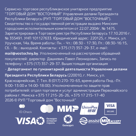
Сервисно-торговое республиканское унитарное предприятие
"ТОРГОВЫЙ ДОМ "ВОСТОЧНЫЙ" Управления делами Президента
Республики Беларусь (РУП "ТОРГОВЫЙ ДОМ "ВОСТОЧНЫЙ").
Свидетельство о государственной регистрации выдано Минским
городским исполнительным комитетом от 22.07.2004г. № 1475.
Зарегистрирован в Торговом реестре Республики Беларусь 17.10.2016 г.
№ 355491. УНП 101127633. Юридический адрес: 220125, г. Минск, ул.
Уручская, 14а. Время работы: Пн. - Чт.: 08:30 - 17:30, Пт.: 08:30-16:15,
Сб. - Вс.: выходной. Контакты: +375 (17) 357-29-37, e-mail:
mail@vostochny.by
. Уполномоченный на рассмотрение обращений
покупателей: директор Дашкевич Павел Леонидович, Запись по
телефону: +375 (17) 357-29-37. Вышестоящая организация
-
Департамент по гуманитарной деятельности Управления делами
Президента Республики Беларусь
(220010, г. Минск, ул.
Красноармейская, 7. Тел. 8 (017) 270-70-63, время работы Пнд.-Пт.
9:00-13:00 и 14:00-18:00). Уполномоченные по защите прав
потребителей: отдел торговли и услуг администрации Первомайского
района г. Минска +375 17 215-26-26, +375 17 215-17-40
2026 © РУП “Торговый дом ”Восточный”