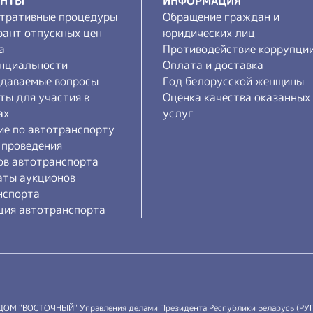
ЕНТЫ
ИНФОРМАЦИЯ
тративные процедуры
Обращение граждан и
рант отпускных цен
юридических лиц
а
Противодействие коррупци
нциальности
Оплата и доставка
адаваемые вопросы
Год белорусской женщины
ты для участия в
Оценка качества оказанных
ах
услуг
ие по автотранспорту
 проведения
ов автотранспорта
аты аукционов
нспорта
ция автотранспорта
 ДОМ "ВОСТОЧНЫЙ" Управления делами Президента Республики Беларусь (РУ