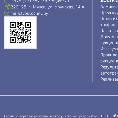
ДОКУМ
+375 (17) 357-36-98 (ФАКС)
Админис
220125, г. Минск, ул. Уручская, 14 А
Прейску
mail@vostochny.by
Политик
конфиде
Часто з
Докумен
аукцион
Извещен
Правила
аукцион
Результ
автотра
Реализа
Сервисно-торговое республиканское унитарное предприятие "ТОРГОВЫЙ