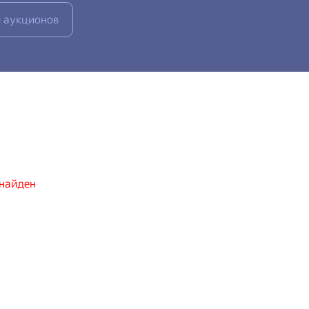
 аукционов
 найден