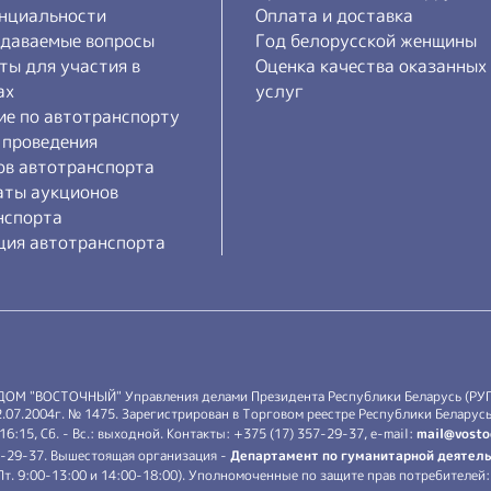
нциальности
Оплата и доставка
адаваемые вопросы
Год белорусской женщины
ты для участия в
Оценка качества оказанных
ах
услуг
ие по автотранспорту
 проведения
ов автотранспорта
аты аукционов
нспорта
ция автотранспорта
 ДОМ "ВОСТОЧНЫЙ" Управления делами Президента Республики Беларусь (РУ
7.2004г. № 1475. Зарегистрирован в Торговом реестре Республики Беларусь 
-16:15, Сб. - Вс.: выходной. Контакты: +375 (17) 357-29-37, e-mail:
mail@vosto
7-29-37. Вышестоящая организация -
Департамент по гуманитарной деятель
.-Пт. 9:00-13:00 и 14:00-18:00). Уполномоченные по защите прав потребителе