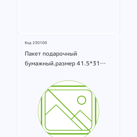
Подробнее
Код 230100
Пакет подарочный
бумажный.размер 41.5*31
см.made in china.на пакете
узоры .цвет красный (4).синий
(4).белый (4).зеленый
(4).коричневый(4).сведения о
производителе отсутствуют.
Вес 2.386 кг.