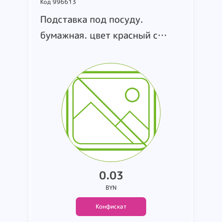
Код 996613
Подставка под посуду.
бумажная. цвет красный с
иероглифами. размер 9*9 см..
торговая марка и страна
производства не установлена.
в заводской упаковке.
упаковка вскрыта. вес 0.3 кг.
0.03
BYN
Конфискат