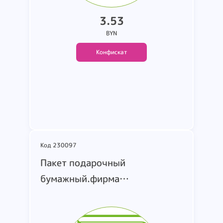
3.53
BYN
Конфискат
Подробнее
Код 230097
Пакет подарочный
бумажный.фирма
BASIR.размер 18*10*23
см.изготовитель Китай.дата