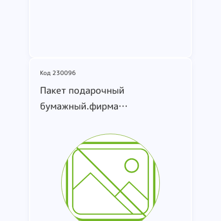
Подробнее
Код 230096
Пакет подарочный
бумажный.фирма
BASIR.размер 30*12*40
см.изготовитель Китай.дата
изготовления 07.2025.срок
годности не ограничен.на
этикетке надпись MC-7284.на
пакете надпись For You. цвет
золотисто-серый (5).сине-