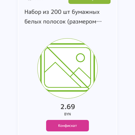
Набор из 200 шт бумажных
белых полосок (размером
2.9см7.5 см-измерено
вручную). страна
производства и
производитель не
установлены.
2.69
BYN
Конфискат