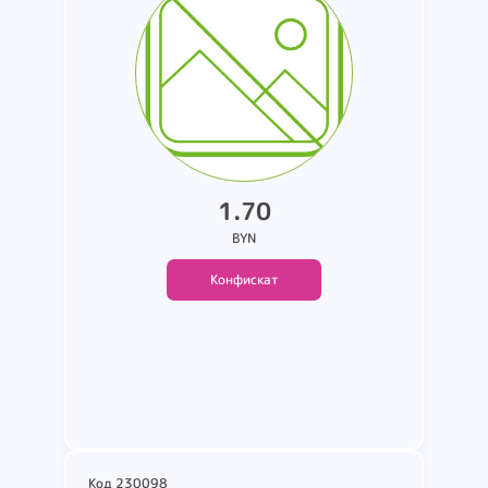
изготовления 07.2025.срок
годности не ограничен.на
этикетке надпись MC-7416.на
пакете изображение
бантика.цвет серый (5). белый
(5).красный (5).коричневый
1.70
(5). Вес 0.88 кг.
BYN
Конфискат
Подробнее
Код 230098