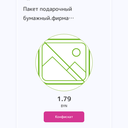
Пакет подарочный
бумажный.фирма
BASIR.размер 18*10*23
см.изготовитель Китай.дата
изготовления 10.2024.срок
годности не ограничен.на
этикетке надпись MC-7419.на
пакете узоры .цвет черный
(5).белый (5).розовый
(5).серый (5). Вес 0.878 кг.
1.79
BYN
Конфискат