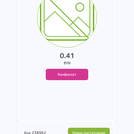
производитель не
установлены. Вес 1.25 кг.
0.41
BYN
Конфискат
Подробнее
Код 238962
Новое поступление