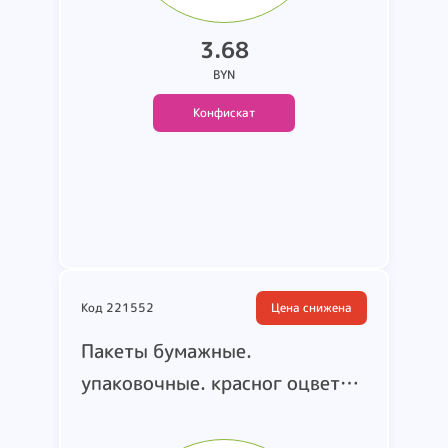
золотистый (5).красно-
3.68
золотистый (5)...
BYN
Конфискат
Подробнее
Код 221552
Цена снижена
Пакеты бумажные.
упаковочные. красног оцвета.
15х12. торговый знак JC.
артикул 1436585 10 06. место