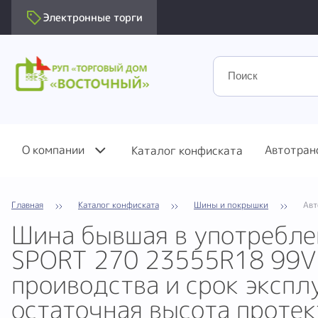
Электронные торги
О компании
Автотран
Каталог конфиската
Главная
Каталог конфиската
Шины и покрышки
Авт
Шина бывшая в употребле
SPORT 270 23555R18 99V 
проиводства и срок экспл
остаточная высота протект