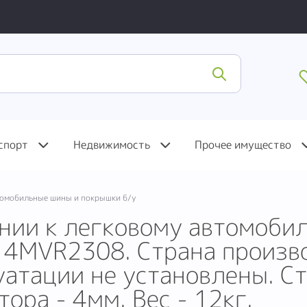
спорт
Недвижимость
Прочее имущество
омобильные шины и покрышки б/у
нии к легковому автомоби
4MVR2308. Страна производ
уатации не установлены. Ст
ора - 4мм. Вес - 12кг.