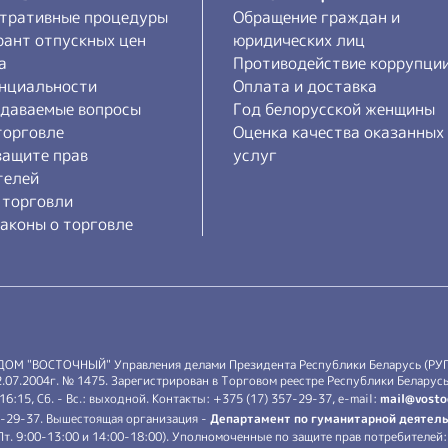
тративные процедуры
Обращение граждан и
рант отпускных цен
юридических лиц
а
Противодействие коррупци
нциальности
Оплата и доставка
адаваемые вопросы
Год белорусской женщины
торговле
Оценка качества оказанных
защите прав
услуг
телей
 торговли
аконы о торговле
 ДОМ "ВОСТОЧНЫЙ" Управления делами Президента Республики Беларусь (РУ
7.2004г. № 1475. Зарегистрирован в Торговом реестре Республики Беларусь 
-16:15, Сб. - Вс.: выходной. Контакты: +375 (17) 357-29-37, e-mail:
mail@vosto
7-29-37. Вышестоящая организация -
Департамент по гуманитарной деятель
.-Пт. 9:00-13:00 и 14:00-18:00). Уполномоченные по защите прав потребителе