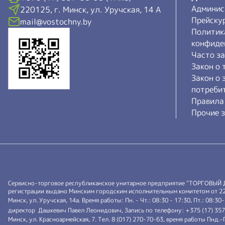
Админис
220125, г. Минск, ул. Уручская, 14 А
Прейску
mail@vostochny.by
Политик
конфиде
Часто з
Закон о 
Закон о 
потреби
Правила
Прочие з
Сервисно-торговое республиканское унитарное предприятие "ТОРГОВЫЙ
регистрации выдано Минским городским исполнительным комитетом от 22.0
Минск, ул. Уручская, 14а. Время работы: Пн. - Чт.: 08:30 - 17:30, Пт.: 08:30
директор Дашкевич Павел Леонидович, Запись по телефону: +375 (17) 35
Минск, ул. Красноармейская, 7. Тел. 8 (017) 270-70-63, время работы Пнд