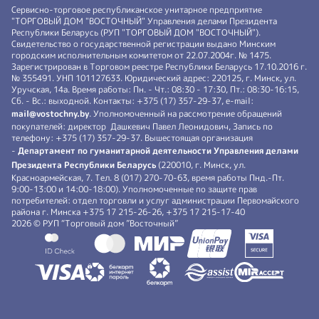
Сервисно-торговое республиканское унитарное предприятие
"ТОРГОВЫЙ ДОМ "ВОСТОЧНЫЙ" Управления делами Президента
Республики Беларусь (РУП "ТОРГОВЫЙ ДОМ "ВОСТОЧНЫЙ").
Свидетельство о государственной регистрации выдано Минским
городским исполнительным комитетом от 22.07.2004г. № 1475.
Зарегистрирован в Торговом реестре Республики Беларусь 17.10.2016 г.
№ 355491. УНП 101127633. Юридический адрес: 220125, г. Минск, ул.
Уручская, 14а. Время работы: Пн. - Чт.: 08:30 - 17:30, Пт.: 08:30-16:15,
Сб. - Вс.: выходной. Контакты: +375 (17) 357-29-37, e-mail:
mail@vostochny.by
. Уполномоченный на рассмотрение обращений
покупателей: директор Дашкевич Павел Леонидович, Запись по
телефону: +375 (17) 357-29-37. Вышестоящая организация
-
Департамент по гуманитарной деятельности Управления делами
Президента Республики Беларусь
(220010, г. Минск, ул.
Красноармейская, 7. Тел. 8 (017) 270-70-63, время работы Пнд.-Пт.
9:00-13:00 и 14:00-18:00). Уполномоченные по защите прав
потребителей: отдел торговли и услуг администрации Первомайского
района г. Минска +375 17 215-26-26, +375 17 215-17-40
2026 © РУП “Торговый дом ”Восточный”