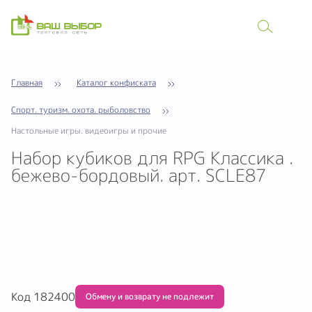
Главная
Каталог конфиската
Спорт. туризм. охота. рыболовство
Настольные игры. видеоигры и прочие
Haбоp кубиков для RPG Kлассика .
бежево-бордовый. apт. SCLE87
Код 182400
Обмену и возврату не подлежит