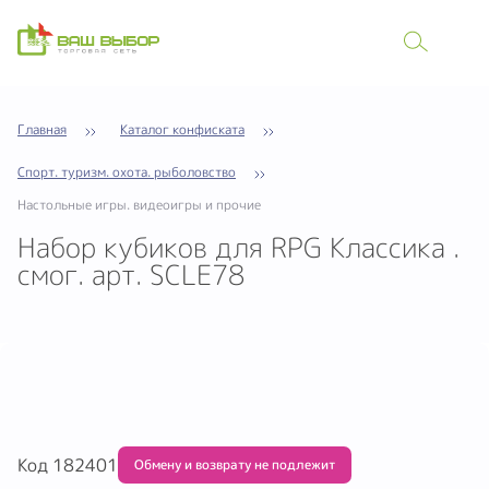
Главная
Каталог конфиската
Спорт. туризм. охота. рыболовство
Настольные игры. видеоигры и прочие
Haбоp кубиков для RPG Kлассика .
смог. apт. SCLE78
Код 182401
Обмену и возврату не подлежит