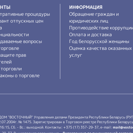
ЕНТЫ
ИНФОРМАЦИЯ
тративные процедуры
Обращение граждан и
рант отпускных цен
юридических лиц
а
Противодействие коррупци
нциальности
Оплата и доставка
адаваемые вопросы
Год белорусской женщины
торговле
Оценка качества оказанных
защите прав
услуг
телей
 торговли
аконы о торговле
 ДОМ "ВОСТОЧНЫЙ" Управления делами Президента Республики Беларусь (РУ
7.2004г. № 1475. Зарегистрирован в Торговом реестре Республики Беларусь 
-16:15, Сб. - Вс.: выходной. Контакты: +375 (17) 357-29-37, e-mail:
mail@vosto