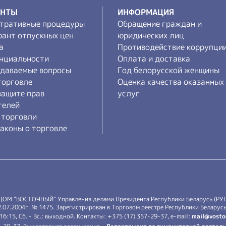
ЕНТЫ
ИНФОРМАЦИЯ
тративные процедуры
Обращение граждан и
рант отпускных цен
юридических лиц
а
Противодействие коррупци
нциальности
Оплата и доставка
адаваемые вопросы
Год белорусской женщины
торговле
Оценка качества оказанных
защите прав
услуг
телей
 торговли
аконы о торговле
 ДОМ "ВОСТОЧНЫЙ" Управления делами Президента Республики Беларусь (РУ
7.2004г. № 1475. Зарегистрирован в Торговом реестре Республики Беларусь 
-16:15, Сб. - Вс.: выходной. Контакты: +375 (17) 357-29-37, e-mail:
mail@vosto