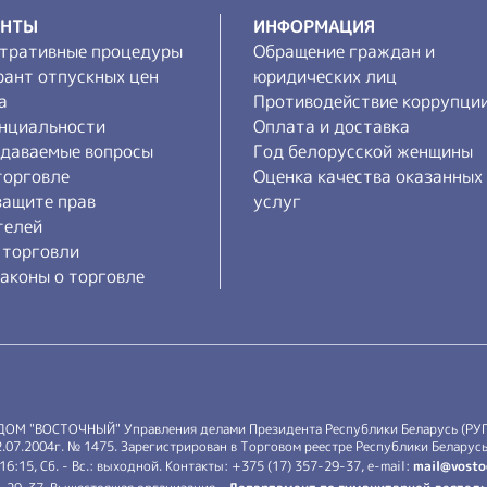
ЕНТЫ
ИНФОРМАЦИЯ
тративные процедуры
Обращение граждан и
рант отпускных цен
юридических лиц
а
Противодействие коррупци
нциальности
Оплата и доставка
адаваемые вопросы
Год белорусской женщины
торговле
Оценка качества оказанных
защите прав
услуг
телей
 торговли
аконы о торговле
 ДОМ "ВОСТОЧНЫЙ" Управления делами Президента Республики Беларусь (РУ
7.2004г. № 1475. Зарегистрирован в Торговом реестре Республики Беларусь 
-16:15, Сб. - Вс.: выходной. Контакты: +375 (17) 357-29-37, e-mail:
mail@vosto