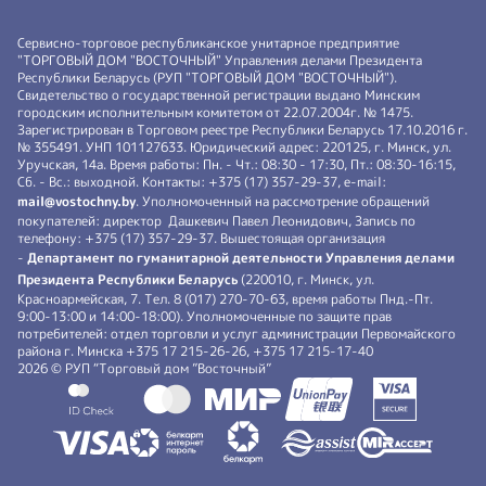
Сервисно-торговое республиканское унитарное предприятие
"ТОРГОВЫЙ ДОМ "ВОСТОЧНЫЙ" Управления делами Президента
Республики Беларусь (РУП "ТОРГОВЫЙ ДОМ "ВОСТОЧНЫЙ").
Свидетельство о государственной регистрации выдано Минским
городским исполнительным комитетом от 22.07.2004г. № 1475.
Зарегистрирован в Торговом реестре Республики Беларусь 17.10.2016 г.
№ 355491. УНП 101127633. Юридический адрес: 220125, г. Минск, ул.
Уручская, 14а. Время работы: Пн. - Чт.: 08:30 - 17:30, Пт.: 08:30-16:15,
Сб. - Вс.: выходной. Контакты: +375 (17) 357-29-37, e-mail:
mail@vostochny.by
. Уполномоченный на рассмотрение обращений
покупателей: директор Дашкевич Павел Леонидович, Запись по
телефону: +375 (17) 357-29-37. Вышестоящая организация
-
Департамент по гуманитарной деятельности Управления делами
Президента Республики Беларусь
(220010, г. Минск, ул.
Красноармейская, 7. Тел. 8 (017) 270-70-63, время работы Пнд.-Пт.
9:00-13:00 и 14:00-18:00). Уполномоченные по защите прав
потребителей: отдел торговли и услуг администрации Первомайского
района г. Минска +375 17 215-26-26, +375 17 215-17-40
2026 © РУП “Торговый дом ”Восточный”