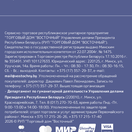
Сервисно-торговое республиканское унитарное предприятие
"ТОРГОВЫЙ ДОМ "ВОСТОЧНЫЙ" Управления делами Президента
Республики Беларусь (РУП "ТОРГОВЫЙ ДОМ "ВОСТОЧНЫЙ").
Свидетельство о государственной регистрации выдано Минским
городским исполнительным комитетом от 22.07.2004г. № 1475.
Зарегистрирован в Торговом реестре Республики Беларусь 17.10.2016 г.
№ 355491. УНП 101127633. Юридический адрес: 220125, г. Минск, ул.
Уручская, 14а. Время работы: Пн. - Чт.: 08:30 - 17:30, Пт.: 08:30-16:15,
Сб. - Вс.: выходной. Контакты: +375 (17) 357-29-37, e-mail:
mail@vostochny.by
. Уполномоченный на рассмотрение обращений
покупателей: директор Дашкевич Павел Леонидович, Запись по
телефону: +375 (17) 357-29-37. Вышестоящая организация
-
Департамент по гуманитарной деятельности Управления делами
Президента Республики Беларусь
(220010, г. Минск, ул.
Красноармейская, 7. Тел. 8 (017) 270-70-63, время работы Пнд.-Пт.
9:00-13:00 и 14:00-18:00). Уполномоченные по защите прав
потребителей: отдел торговли и услуг администрации Первомайского
района г. Минска +375 17 215-26-26, +375 17 215-17-40
2026 © РУП “Торговый дом ”Восточный”