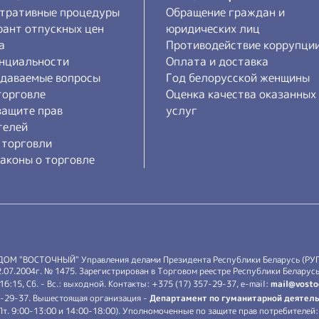
тративные процедуры
Обращение граждан и
рант отпускных цен
юридических лиц
а
Противодействие коррупци
нциальности
Оплата и доставка
адаваемые вопросы
Год белорусской женщины
торговле
Оценка качества оказанных
защите прав
услуг
телей
 торговли
аконы о торговле
 ДОМ "ВОСТОЧНЫЙ" Управления делами Президента Республики Беларусь (РУ
7.2004г. № 1475. Зарегистрирован в Торговом реестре Республики Беларусь 
-16:15, Сб. - Вс.: выходной. Контакты: +375 (17) 357-29-37, e-mail:
mail@vosto
7-29-37. Вышестоящая организация -
Департамент по гуманитарной деятель
.-Пт. 9:00-13:00 и 14:00-18:00). Уполномоченные по защите прав потребителе