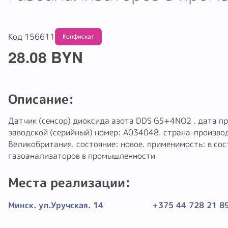
Код 156611
Конфискат
28.08 BYN
Описание:
Датчик (сенсор) диоксида азота DDS GS+4NO2 . дата п
заводской (серийный) номер: A034048. страна-произво
Великобритания. состояние: новое. применимость: в со
газоанализаторов в промышленности
Места реализации:
Минск. ул.Уручская. 14
+375 44 728 21 8