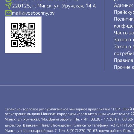
Админис
220125, г. Минск, ул. Уручская, 14 А
Прейску
mail@vostochny.by
Политик
конфиде
Часто з
Закон о 
Закон о 
потреби
Правила
Прочие з
Сервисно-торговое республиканское унитарное предприятие "ТОРГОВЫЙ
регистрации выдано Минским городским исполнительным комитетом от 22.0
Минск, ул. Уручская, 14а. Время работы: Пн. - Чт.: 08:30 - 17:30, Пт.: 08:30
директор Дашкевич Павел Леонидович, Запись по телефону: +375 (17) 35
Минск, ул. Красноармейская, 7. Тел. 8 (017) 270-70-63, время работы Пнд