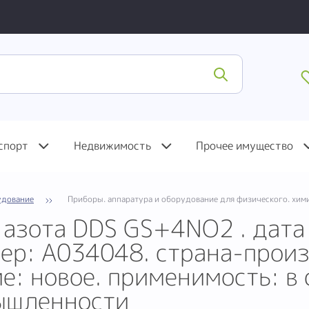
спорт
Недвижимость
Прочее имущество
удование
Приборы. аппаратура и оборудование для физического. хими
 азота DDS GS+4NO2 . дата
мер: A034048. страна-прои
е: новое. применимость: в
ышленности