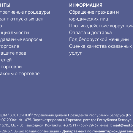
ЕНТЫ
ИНФОРМАЦИЯ
тративные процедуры
Обращение граждан и
рант отпускных цен
юридических лиц
а
Противодействие коррупци
нциальности
Оплата и доставка
адаваемые вопросы
Год белорусской женщины
торговле
Оценка качества оказанных
защите прав
услуг
телей
 торговли
аконы о торговле
 ДОМ "ВОСТОЧНЫЙ" Управления делами Президента Республики Беларусь (РУ
7.2004г. № 1475. Зарегистрирован в Торговом реестре Республики Беларусь 
-16:15, Сб. - Вс.: выходной. Контакты: +375 (17) 357-29-37, e-mail:
mail@vosto
7-29-37. Вышестоящая организация -
Департамент по гуманитарной деятель