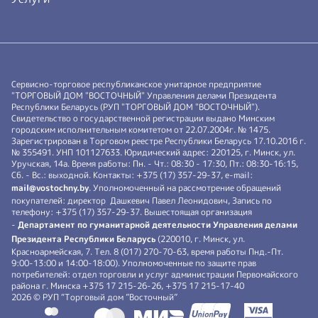
Сервисно-торговое республиканское унитарное предприятие
"ТОРГОВЫЙ ДОМ "ВОСТОЧНЫЙ" Управления делами Президента
Республики Беларусь (РУП "ТОРГОВЫЙ ДОМ "ВОСТОЧНЫЙ").
Свидетельство о государственной регистрации выдано Минским
городским исполнительным комитетом от 22.07.2004г. № 1475.
Зарегистрирован в Торговом реестре Республики Беларусь 17.10.2016 г.
№ 355491. УНП 101127633. Юридический адрес: 220125, г. Минск, ул.
Уручская, 14а. Время работы: Пн. - Чт.: 08:30 - 17:30, Пт.: 08:30-16:15,
Сб. - Вс.: выходной. Контакты: +375 (17) 357-29-37, e-mail:
mail@vostochny.by
. Уполномоченный на рассмотрение обращений
покупателей: директор Дашкевич Павел Леонидович, Запись по
телефону: +375 (17) 357-29-37. Вышестоящая организация
-
Департамент по гуманитарной деятельности Управления делами
Президента Республики Беларусь
(220010, г. Минск, ул.
Красноармейская, 7. Тел. 8 (017) 270-70-63, время работы Пнд.-Пт.
9:00-13:00 и 14:00-18:00). Уполномоченные по защите прав
потребителей: отдел торговли и услуг администрации Первомайского
района г. Минска +375 17 215-26-26, +375 17 215-17-40
2026 © РУП “Торговый дом ”Восточный”