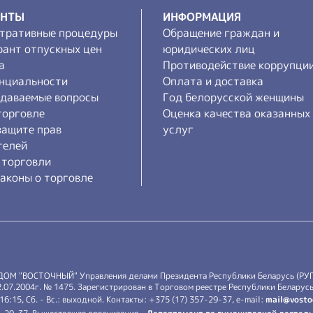
ЕНТЫ
ИНФОРМАЦИЯ
тративные процедуры
Обращение граждан и
рант отпускных цен
юридических лиц
а
Противодействие коррупци
нциальности
Оплата и доставка
адаваемые вопросы
Год белорусской женщины
торговле
Оценка качества оказанных
защите прав
услуг
телей
 торговли
аконы о торговле
 ДОМ "ВОСТОЧНЫЙ" Управления делами Президента Республики Беларусь (РУ
7.2004г. № 1475. Зарегистрирован в Торговом реестре Республики Беларусь 
-16:15, Сб. - Вс.: выходной. Контакты: +375 (17) 357-29-37, e-mail:
mail@vosto