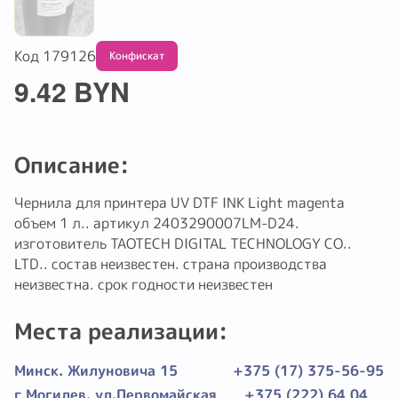
Код 179126
Обмену и возврату не подлежит
9.42 BYN
Описание:
Чернила для принтера UV DTF INK Light magenta
объем 1 л.. артикул 2403290007LM-D24.
изготовитель TAOTECH DIGITAL TECHNOLOGY CO..
LTD.. состав неизвестен. страна производства
неизвестна. срок годности неизвестен
Места реализации:
Минск. Жилуновича 15
+375 (17) 375-56-95
г Могилев. ул.Первомайская
+375 (222) 64 04