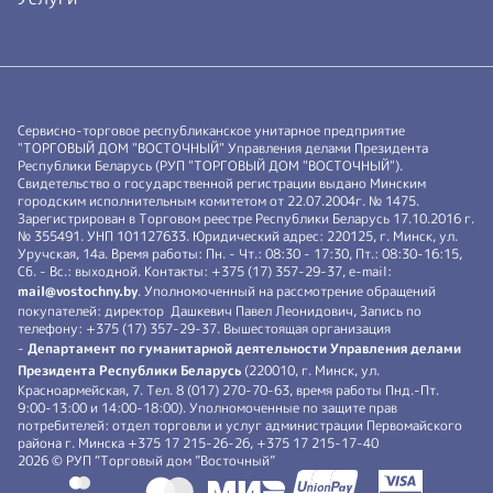
Сервисно-торговое республиканское унитарное предприятие
"ТОРГОВЫЙ ДОМ "ВОСТОЧНЫЙ" Управления делами Президента
Республики Беларусь (РУП "ТОРГОВЫЙ ДОМ "ВОСТОЧНЫЙ").
Свидетельство о государственной регистрации выдано Минским
городским исполнительным комитетом от 22.07.2004г. № 1475.
Зарегистрирован в Торговом реестре Республики Беларусь 17.10.2016 г.
№ 355491. УНП 101127633. Юридический адрес: 220125, г. Минск, ул.
Уручская, 14а. Время работы: Пн. - Чт.: 08:30 - 17:30, Пт.: 08:30-16:15,
Сб. - Вс.: выходной. Контакты: +375 (17) 357-29-37, e-mail:
mail@vostochny.by
. Уполномоченный на рассмотрение обращений
покупателей: директор Дашкевич Павел Леонидович, Запись по
телефону: +375 (17) 357-29-37. Вышестоящая организация
-
Департамент по гуманитарной деятельности Управления делами
Президента Республики Беларусь
(220010, г. Минск, ул.
Красноармейская, 7. Тел. 8 (017) 270-70-63, время работы Пнд.-Пт.
9:00-13:00 и 14:00-18:00). Уполномоченные по защите прав
потребителей: отдел торговли и услуг администрации Первомайского
района г. Минска +375 17 215-26-26, +375 17 215-17-40
2026 © РУП “Торговый дом ”Восточный”