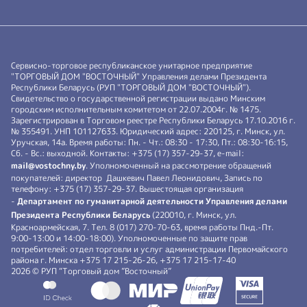
Сервисно-торговое республиканское унитарное предприятие
"ТОРГОВЫЙ ДОМ "ВОСТОЧНЫЙ" Управления делами Президента
Республики Беларусь (РУП "ТОРГОВЫЙ ДОМ "ВОСТОЧНЫЙ").
Свидетельство о государственной регистрации выдано Минским
городским исполнительным комитетом от 22.07.2004г. № 1475.
Зарегистрирован в Торговом реестре Республики Беларусь 17.10.2016 г.
№ 355491. УНП 101127633. Юридический адрес: 220125, г. Минск, ул.
Уручская, 14а. Время работы: Пн. - Чт.: 08:30 - 17:30, Пт.: 08:30-16:15,
Сб. - Вс.: выходной. Контакты: +375 (17) 357-29-37, e-mail:
mail@vostochny.by
. Уполномоченный на рассмотрение обращений
покупателей: директор Дашкевич Павел Леонидович, Запись по
телефону: +375 (17) 357-29-37. Вышестоящая организация
-
Департамент по гуманитарной деятельности Управления делами
Президента Республики Беларусь
(220010, г. Минск, ул.
Красноармейская, 7. Тел. 8 (017) 270-70-63, время работы Пнд.-Пт.
9:00-13:00 и 14:00-18:00). Уполномоченные по защите прав
потребителей: отдел торговли и услуг администрации Первомайского
района г. Минска +375 17 215-26-26, +375 17 215-17-40
2026 © РУП “Торговый дом ”Восточный”