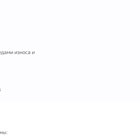
едами износа и
4
ины: