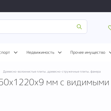
спорт
Недвижимость
Прочее имущество
Древесно-волокнистые плиты. древесно-стружечные плиты. фанера
450х1220х9 мм с видимыми 