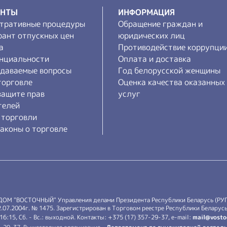
ЕНТЫ
ИНФОРМАЦИЯ
тративные процедуры
Обращение граждан и
рант отпускных цен
юридических лиц
а
Противодействие коррупци
нциальности
Оплата и доставка
адаваемые вопросы
Год белорусской женщины
торговле
Оценка качества оказанных
защите прав
услуг
телей
 торговли
аконы о торговле
 ДОМ "ВОСТОЧНЫЙ" Управления делами Президента Республики Беларусь (РУ
7.2004г. № 1475. Зарегистрирован в Торговом реестре Республики Беларусь 
-16:15, Сб. - Вс.: выходной. Контакты: +375 (17) 357-29-37, e-mail:
mail@vosto