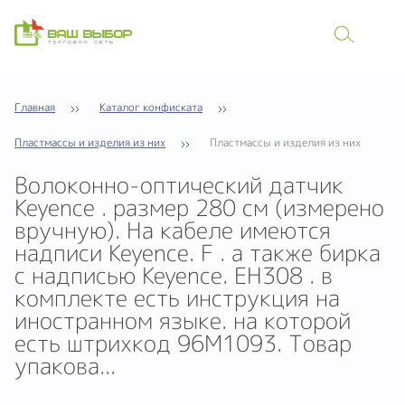
Главная
Каталог конфиската
Пластмассы и изделия из них
Пластмассы и изделия из них
Волоконно-оптический датчик
Keyence . размер 280 см (измерено
вручную). На кабеле имеются
надписи Keyence. F . а также бирка
с надписью Keyence. EH308 . в
комплекте есть инструкция на
иностранном языке. на которой
есть штрихкод 96М1093. Товар
упакова...