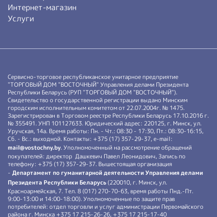
Интернет-магазин
Услуги
Сервисно-торговое республиканское унитарное предприятие
"ТОРГОВЫЙ ДОМ "ВОСТОЧНЫЙ" Управления делами Президента
Республики Беларусь (РУП "ТОРГОВЫЙ ДОМ "ВОСТОЧНЫЙ").
Свидетельство о государственной регистрации выдано Минским
городским исполнительным комитетом от 22.07.2004г. № 1475.
Зарегистрирован в Торговом реестре Республики Беларусь 17.10.2016 г.
№ 355491. УНП 101127633. Юридический адрес: 220125, г. Минск, ул.
Уручская, 14а. Время работы: Пн. - Чт.: 08:30 - 17:30, Пт.: 08:30-16:15,
Сб. - Вс.: выходной. Контакты: +375 (17) 357-29-37, e-mail:
mail@vostochny.by
. Уполномоченный на рассмотрение обращений
покупателей: директор Дашкевич Павел Леонидович, Запись по
телефону: +375 (17) 357-29-37. Вышестоящая организация
-
Департамент по гуманитарной деятельности Управления делами
Президента Республики Беларусь
(220010, г. Минск, ул.
Красноармейская, 7. Тел. 8 (017) 270-70-63, время работы Пнд.-Пт.
9:00-13:00 и 14:00-18:00). Уполномоченные по защите прав
потребителей: отдел торговли и услуг администрации Первомайского
района г. Минска +375 17 215-26-26, +375 17 215-17-40