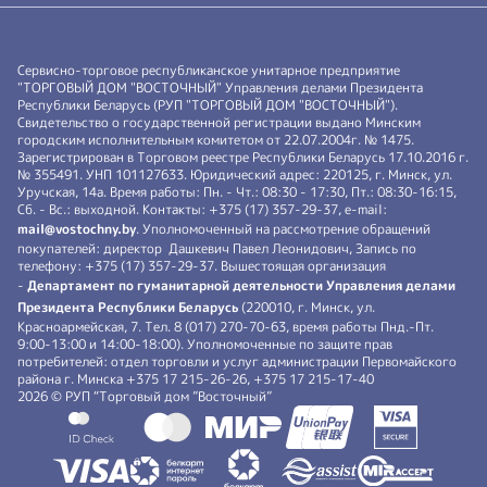
Сервисно-торговое республиканское унитарное предприятие
"ТОРГОВЫЙ ДОМ "ВОСТОЧНЫЙ" Управления делами Президента
Республики Беларусь (РУП "ТОРГОВЫЙ ДОМ "ВОСТОЧНЫЙ").
Свидетельство о государственной регистрации выдано Минским
городским исполнительным комитетом от 22.07.2004г. № 1475.
Зарегистрирован в Торговом реестре Республики Беларусь 17.10.2016 г.
№ 355491. УНП 101127633. Юридический адрес: 220125, г. Минск, ул.
Уручская, 14а. Время работы: Пн. - Чт.: 08:30 - 17:30, Пт.: 08:30-16:15,
Сб. - Вс.: выходной. Контакты: +375 (17) 357-29-37, e-mail:
mail@vostochny.by
. Уполномоченный на рассмотрение обращений
покупателей: директор Дашкевич Павел Леонидович, Запись по
телефону: +375 (17) 357-29-37. Вышестоящая организация
-
Департамент по гуманитарной деятельности Управления делами
Президента Республики Беларусь
(220010, г. Минск, ул.
Красноармейская, 7. Тел. 8 (017) 270-70-63, время работы Пнд.-Пт.
9:00-13:00 и 14:00-18:00). Уполномоченные по защите прав
потребителей: отдел торговли и услуг администрации Первомайского
района г. Минска +375 17 215-26-26, +375 17 215-17-40
2026 © РУП “Торговый дом ”Восточный”