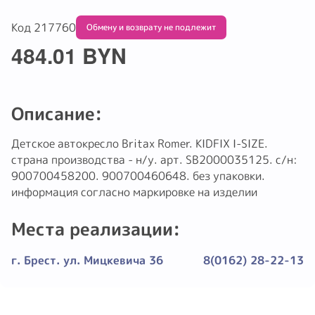
Код 217760
Обмену и возврату не подлежит
484.01 BYN
Описание:
Детское автокресло Britax Romer. KIDFIX I-SIZE.
страна производства - н/у. арт. SB2000035125. с/н:
900700458200. 900700460648. без упаковки.
информация согласно маркировке на изделии
Места реализации:
г. Брест. ул. Мицкевича 36
8(0162) 28-22-13