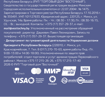
Республики Беларусь (РУП "ТОРГОВЫЙ ДОМ "ВОСТОЧНЫЙ").
Свидетельство о государственной регистрации выдано Минским
городским исполнительным комитетом от 22.07.2004г. № 1475.
Зарегистрирован в Торговом реестре Республики Беларусь 17.10.2016 г.
№ 355491. УНП 101127633. Юридический адрес: 220125, г. Минск, ул.
Уручская, 14а. Время работы: Пн. - Чт.: 08:30 - 17:30, Пт.: 08:30-16:15,
Сб. - Вс.: выходной. Контакты: +375 (17) 357-29-37, e-mail:
mail@vostochny.by
. Уполномоченный на рассмотрение обращений
покупателей: директор Дашкевич Павел Леонидович, Запись по
телефону: +375 (17) 357-29-37. Вышестоящая организация
-
Департамент по гуманитарной деятельности Управления делами
Президента Республики Беларусь
(220010, г. Минск, ул.
Красноармейская, 7. Тел. 8 (017) 270-70-63, время работы Пнд.-Пт.
9:00-13:00 и 14:00-18:00). Уполномоченные по защите прав
потребителей: отдел торговли и услуг администрации Первомайского
района г. Минска +375 17 215-26-26, +375 17 215-17-40
2026 © РУП “Торговый дом ”Восточный”