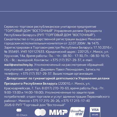
Сервисно-торговое республиканское унитарное предприятие
"ТОРГОВЫЙ ДОМ "ВОСТОЧНЫЙ" Управления делами Президента
Республики Беларусь (РУП "ТОРГОВЫЙ ДОМ "ВОСТОЧНЫЙ").
Свидетельство о государственной регистрации выдано Минским
городским исполнительным комитетом от 22.07.2004г. № 1475.
Зарегистрирован в Торговом реестре Республики Беларусь 17.10.2016 г.
№ 355491. УНП 101127633. Юридический адрес: 220125, г. Минск, ул.
Уручская, 14а. Время работы: Пн. - Чт.: 08:30 - 17:30, Пт.: 08:30-16:15,
Сб. - Вс.: выходной. Контакты: +375 (17) 357-29-37, e-mail:
mail@vostochny.by
. Уполномоченный на рассмотрение обращений
покупателей: директор Дашкевич Павел Леонидович, Запись по
телефону: +375 (17) 357-29-37. Вышестоящая организация
-
Департамент по гуманитарной деятельности Управления делами
Президента Республики Беларусь
(220010, г. Минск, ул.
Красноармейская, 7. Тел. 8 (017) 270-70-63, время работы Пнд.-Пт.
9:00-13:00 и 14:00-18:00). Уполномоченные по защите прав
потребителей: отдел торговли и услуг администрации Первомайского
района г. Минска +375 17 215-26-26, +375 17 215-17-40
2026 © РУП “Торговый дом ”Восточный”