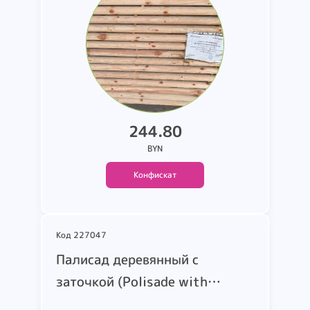
штук. Диаметр 60мм. длина
2500мм. Общий вес - 8221 кг.
Страна происхождения -
Республика Казахстан.
244.80
BYN
Конфискат
Код 227047
шт
Палисад деревянный с
В корзину
заточкой (Polisade with
sharpening) Общим