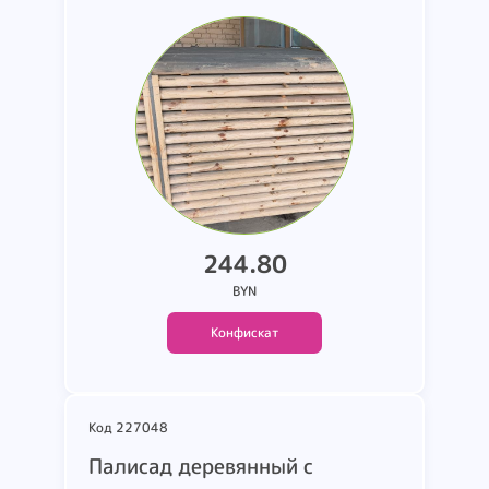
количеством 1134 штук по
позиции. Диаметр 50мм.
длина 2500мм.. Общий вес -
2397 кг. Страна
происхождения - Республика
Казахстан.
244.80
BYN
Конфискат
Код 227048
шт
Палисад деревянный с
В корзину