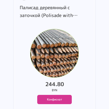
шт
Палисад деревянный с
В корзину
заточкой (Polisade with
sharpening). общим
количеством по позиции 756
штук. Диаметр 50мм. длина
2000мм. Общий вес - 1264 кг.
Страна происхождения -
Республика Казахстан.
244.80
BYN
Конфискат