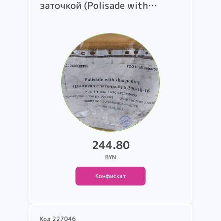
заточкой (Polisade with
sharpening) Общим
количеством 2304 штуки по
позиции. Диаметр 60мм.
длина 2000мм. Общий вес -
5970 кг. Страна
происхождения - Республика
Казахстан.
244.80
BYN
Конфискат
Код 227046