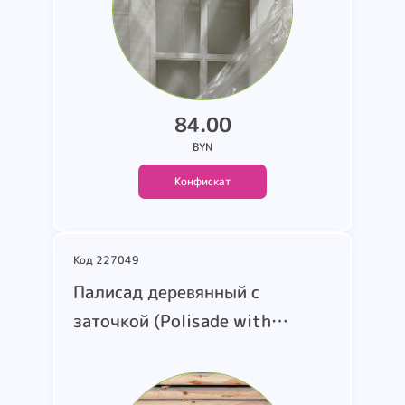
84.00
BYN
Конфискат
Код 227049
шт
Палисад деревянный с
В корзину
заточкой (Polisade with
sharpening) Обшим
количеством по позиции 2592