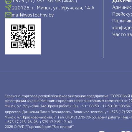
ДОКУМ
+375 (17) 357-36-98 (ФАКС)
Админис
220125, г. Минск, ул. Уручская, 14 А
Прейску
mail@vostochny.by
Политик
конфиде
Часто з
Сервисно-торговое республиканское унитарное предприятие "ТОРГОВЫЙ
регистрации выдано Минским городским исполнительным комитетом от 22.0
Минск, ул. Уручская, 14а. Время работы: Пн. - Чт.: 08:30 - 17:30, Пт.: 08:30
директор Дашкевич Павел Леонидович, Запись по телефону: +375 (17) 35
Минск, ул. Красноармейская, 7. Тел. 8 (017) 270-70-63, время работы Пнд
+375 17 215-26-26, +375 17 215-17-40
2026 © РУП “Торговый дом ”Восточный”