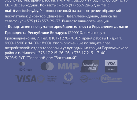
Зарегистрирован в Торговом реестре Республики Беларусь 17.10.2016 г.
№ 355491. УНП 101127633. Юридический адрес: 220125, г. Минск, ул.
Уручская, 14а. Время работы: Пн. - Чт.: 08:30 - 17:30, Пт.: 08:30-16:15,
Сб. - Вс.: выходной. Контакты: +375 (17) 357-29-37, e-mail:
mail@vostochny.by
. Уполномоченный на рассмотрение обращений
покупателей: директор Дашкевич Павел Леонидович, Запись по
телефону: +375 (17) 357-29-37. Вышестоящая организация
-
Департамент по гуманитарной деятельности Управления делами
Президента Республики Беларусь
(220010, г. Минск, ул.
Красноармейская, 7. Тел. 8 (017) 270-70-63, время работы Пнд.-Пт.
9:00-13:00 и 14:00-18:00). Уполномоченные по защите прав
потребителей: отдел торговли и услуг администрации Первомайского
района г. Минска +375 17 215-26-26, +375 17 215-17-40
2026 © РУП “Торговый дом ”Восточный”