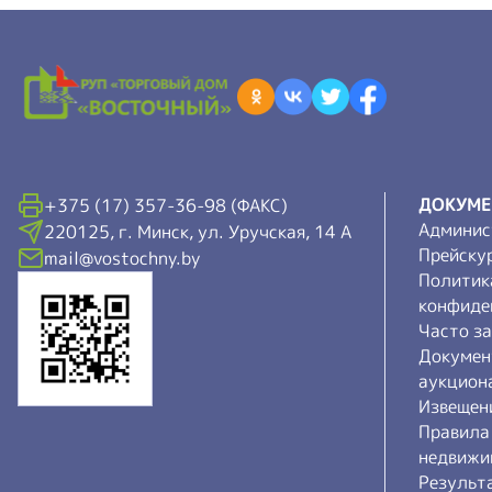
ДОКУМ
+375 (17) 357-36-98 (ФАКС)
Админис
220125, г. Минск, ул. Уручская, 14 А
Прейску
mail@vostochny.by
Политик
конфиде
Часто з
Докумен
аукцион
Извещен
Правила
недвижи
Результ