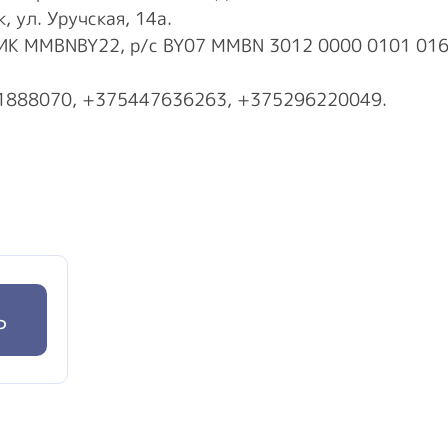
 ул. Уручская, 14а.
К MMBNBY22, р/с BY07 MMBN 3012 0000 0101 0165 3
888070, +375447636263, +375296220049.
ь