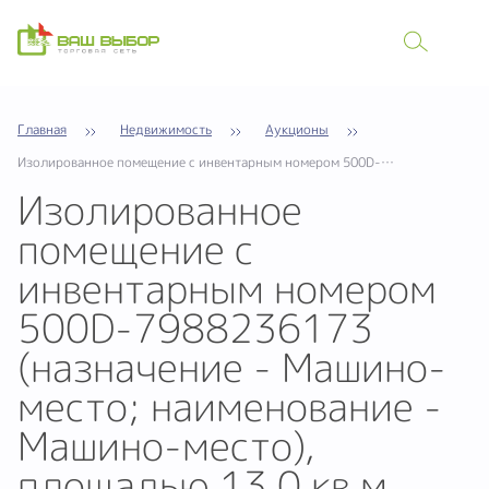
Главная
Недвижимость
Аукционы
Изолированное помещение с инвентарным номером 500D-7988236173 (назначение - Машино-место; наименование - Машино-место), площадью 13,0 кв.м, расположенное по адресу: г. Минск, ул. Гастелло, 8-273
Изолированное
помещение с
инвентарным номером
500D-7988236173
(назначение - Машино-
место; наименование -
Машино-место),
площадью 13,0 кв.м,