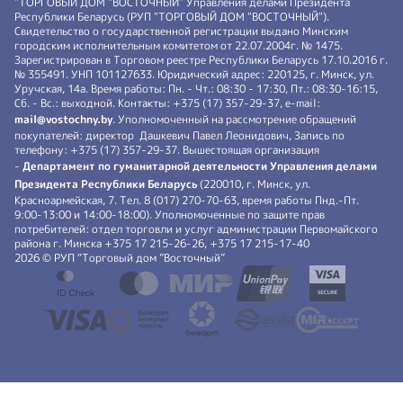
"ТОРГОВЫЙ ДОМ "ВОСТОЧНЫЙ" Управления делами Президента
Республики Беларусь (РУП "ТОРГОВЫЙ ДОМ "ВОСТОЧНЫЙ").
Свидетельство о государственной регистрации выдано Минским
городским исполнительным комитетом от 22.07.2004г. № 1475.
Зарегистрирован в Торговом реестре Республики Беларусь 17.10.2016 г.
№ 355491. УНП 101127633. Юридический адрес: 220125, г. Минск, ул.
Уручская, 14а. Время работы: Пн. - Чт.: 08:30 - 17:30, Пт.: 08:30-16:15,
Сб. - Вс.: выходной. Контакты: +375 (17) 357-29-37, e-mail:
mail@vostochny.by
. Уполномоченный на рассмотрение обращений
покупателей: директор Дашкевич Павел Леонидович, Запись по
телефону: +375 (17) 357-29-37. Вышестоящая организация
-
Департамент по гуманитарной деятельности Управления делами
Президента Республики Беларусь
(220010, г. Минск, ул.
Красноармейская, 7. Тел. 8 (017) 270-70-63, время работы Пнд.-Пт.
9:00-13:00 и 14:00-18:00). Уполномоченные по защите прав
потребителей: отдел торговли и услуг администрации Первомайского
района г. Минска +375 17 215-26-26, +375 17 215-17-40
2026 © РУП “Торговый дом ”Восточный”